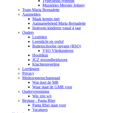
Typecursus typetuin
Muziekles Meester Johnny
Team Maria Bernadette
Aanmelden
Maak kennis met
Aannamebeleid Maria Bernadette
Instroom kinderen vanaf 4 jaar
Ouders
Lestijden
Leerplicht en verlof
Buitenschoolse opvang (BSO)
VSO Vlietkinderen
Hoofdluis
JGZ gezondheidszorg
Klachtenregeling
Leerlingen
Privacy
Medezeggenschapsraad
Wat doet de MR
Waar staat de GMR voor
Oudervereniging
Wie zijn wij
Bestuur - Panta Rhei
Panta Rhei staat voor
Vacatures