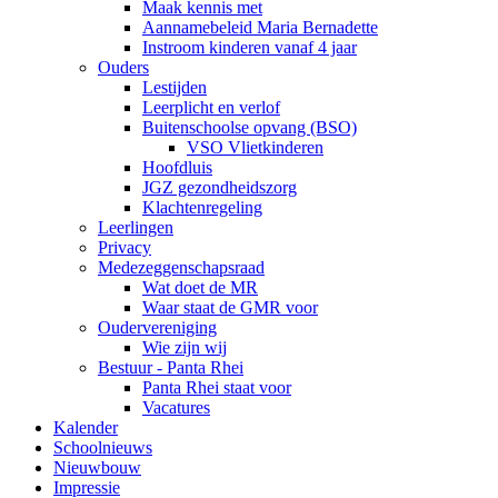
Maak kennis met
Aannamebeleid Maria Bernadette
Instroom kinderen vanaf 4 jaar
Ouders
Lestijden
Leerplicht en verlof
Buitenschoolse opvang (BSO)
VSO Vlietkinderen
Hoofdluis
JGZ gezondheidszorg
Klachtenregeling
Leerlingen
Privacy
Medezeggenschapsraad
Wat doet de MR
Waar staat de GMR voor
Oudervereniging
Wie zijn wij
Bestuur - Panta Rhei
Panta Rhei staat voor
Vacatures
Kalender
Schoolnieuws
Nieuwbouw
Impressie