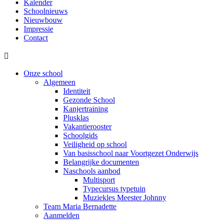
Kalender
Schoolnieuws
Nieuwbouw
Impressie
Contact

Onze school
Algemeen
Identiteit
Gezonde School
Kanjertraining
Plusklas
Vakantierooster
Schoolgids
Veiligheid op school
Van basisschool naar Voortgezet Onderwijs
Belangrijke documenten
Naschools aanbod
Multisport
Typecursus typetuin
Muziekles Meester Johnny
Team Maria Bernadette
Aanmelden