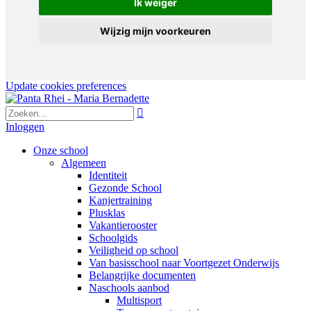
Ik weiger
Wijzig mijn voorkeuren
Update cookies preferences

Inloggen
Onze school
Algemeen
Identiteit
Gezonde School
Kanjertraining
Plusklas
Vakantierooster
Schoolgids
Veiligheid op school
Van basisschool naar Voortgezet Onderwijs
Belangrijke documenten
Naschools aanbod
Multisport