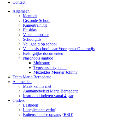
Contact
Algemeen
Identiteit
Gezonde School
Kanjertraining
Plusklas
Vakantierooster
Schoolgids
Veiligheid op school
Van basisschool naar Voortgezet Onderwijs
Belangrijke documenten
Naschools aanbod
Multisport
Typecursus typetuin
Muziekles Meester Johnny
Team Maria Bernadette
Aanmelden
Maak kennis met
Aannamebeleid Maria Bernadette
Instroom kinderen vanaf 4 jaar
Ouders
Lestijden
Leerplicht en verlof
Buitenschoolse opvang (BSO)