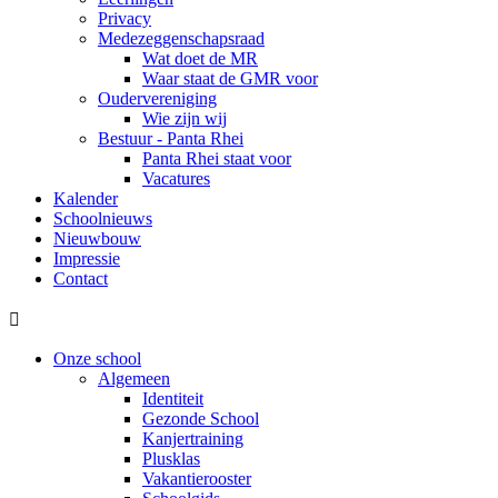
Privacy
Medezeggenschapsraad
Wat doet de MR
Waar staat de GMR voor
Oudervereniging
Wie zijn wij
Bestuur - Panta Rhei
Panta Rhei staat voor
Vacatures
Kalender
Schoolnieuws
Nieuwbouw
Impressie
Contact

Onze school
Algemeen
Identiteit
Gezonde School
Kanjertraining
Plusklas
Vakantierooster