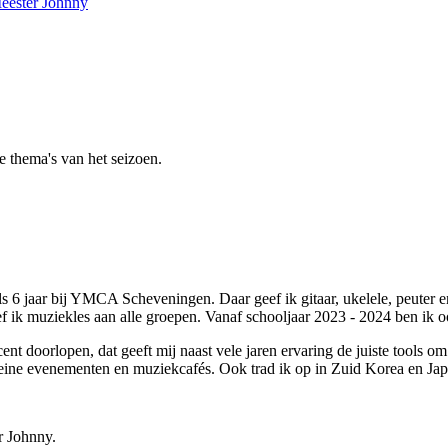
eester Johnny
e thema's van het seizoen.
 6 jaar bij YMCA Scheveningen. Daar geef ik gitaar, ukelele, peuter e
 muziekles aan alle groepen. Vanaf schooljaar 2023 - 2024 ben ik oo
 doorlopen, dat geeft mij naast vele jaren ervaring de juiste tools om 
j kleine evenementen en muziekcafés. Ook trad ik op in Zuid Korea en Ja
r Johnny.