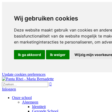
Wij gebruiken cookies
Deze website maakt gebruik van cookies en andere
basisfunctionaliteit van de website mogelijk te mak
en marketinginteracties te personaliseren
,
om advert
Ik ga akkoord
Ik weiger
Wijzig mijn voorkeur
Update cookies preferences

Inloggen
Onze school
Algemeen
Identiteit
Gezonde School