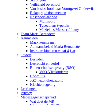
Schoolgids
Veiligheid op school
Van basisschool naar Voortgezet Onderwijs
Belangrijke documenten
Naschools aanbod
Multisport
Typecursus typetuin
Muziekles Meester Johnny
Team Maria Bernadette
Aanmelden
Maak kennis met
Aannamebeleid Maria Bernadette
Instroom kinderen vanaf 4 jaar
Ouders
Lestijden
Leerplicht en verlof
Buitenschoolse opvang (BSO)
VSO Vlietkinderen
Hoofdluis
JGZ gezondheidszorg
Klachtenregeling
Leerlingen
Privacy
Medezeggenschapsraad
Wat doet de MR