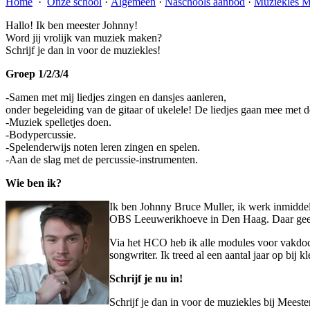
Home
·
Onze school
·
Algemeen
·
Naschools aanbod
·
Muziekles M
Hallo! Ik ben meester Johnny!
Word jij vrolijk van muziek maken?
Schrijf je dan in voor de muziekles!
Groep 1/2/3/4
-Samen met mij liedjes zingen en dansjes aanleren,
onder begeleiding van de gitaar of ukelele! De liedjes gaan mee met d
-Muziek spelletjes doen.
-Bodypercussie.
-Spelenderwijs noten leren zingen en spelen.
-Aan de slag met de percussie-instrumenten.
Wie ben ik?
Ik ben Johnny Bruce Muller, ik werk inmiddels
OBS Leeuwerikhoeve in Den Haag. Daar geef ik
Via het HCO heb ik alle modules voor vakdocent
songwriter. Ik treed al een aantal jaar op bi
Schrijf je nu in!
Schrijf je dan in voor de muziekles bij Meeste