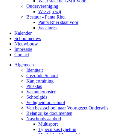
Waar staat de GMR voor
Oudervereniging
Wie zijn wij
Bestuur - Panta Rhei
Panta Rhei staat voor
Vacatures
Kalender
Schoolnieuws
Nieuwbouw
Impressie
Contact
Algemeen
Identiteit
Gezonde School
Kanjertraining
Plusklas
Vakantierooster
Schoolgids
Veiligheid op school
Van basisschool naar Voortgezet Onderwijs
Belangrijke documenten
Naschools aanbod
Multisport
Typecursus typetuin