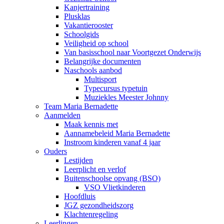
Kanjertraining
Plusklas
Vakantierooster
Schoolgids
Veiligheid op school
Van basisschool naar Voortgezet Onderwijs
Belangrijke documenten
Naschools aanbod
Multisport
Typecursus typetuin
Muziekles Meester Johnny
Team Maria Bernadette
Aanmelden
Maak kennis met
Aannamebeleid Maria Bernadette
Instroom kinderen vanaf 4 jaar
Ouders
Lestijden
Leerplicht en verlof
Buitenschoolse opvang (BSO)
VSO Vlietkinderen
Hoofdluis
JGZ gezondheidszorg
Klachtenregeling
Leerlingen