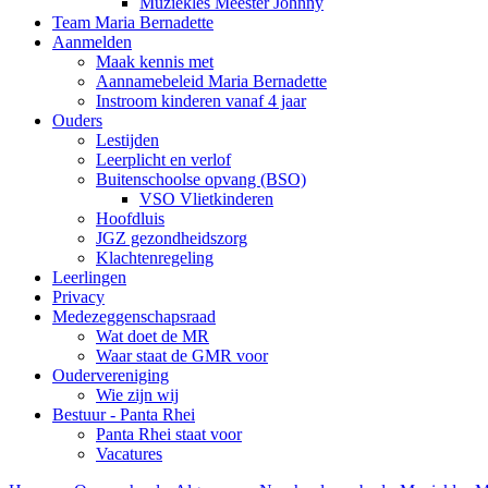
Muziekles Meester Johnny
Team Maria Bernadette
Aanmelden
Maak kennis met
Aannamebeleid Maria Bernadette
Instroom kinderen vanaf 4 jaar
Ouders
Lestijden
Leerplicht en verlof
Buitenschoolse opvang (BSO)
VSO Vlietkinderen
Hoofdluis
JGZ gezondheidszorg
Klachtenregeling
Leerlingen
Privacy
Medezeggenschapsraad
Wat doet de MR
Waar staat de GMR voor
Oudervereniging
Wie zijn wij
Bestuur - Panta Rhei
Panta Rhei staat voor
Vacatures