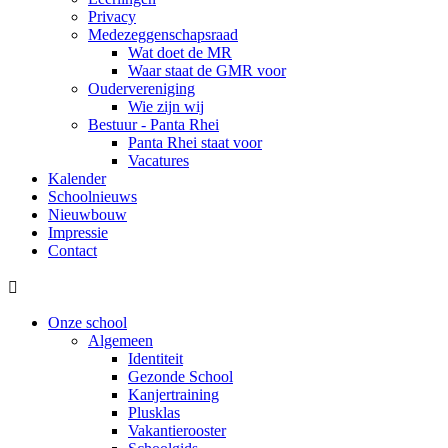
Privacy
Medezeggenschapsraad
Wat doet de MR
Waar staat de GMR voor
Oudervereniging
Wie zijn wij
Bestuur - Panta Rhei
Panta Rhei staat voor
Vacatures
Kalender
Schoolnieuws
Nieuwbouw
Impressie
Contact

Onze school
Algemeen
Identiteit
Gezonde School
Kanjertraining
Plusklas
Vakantierooster