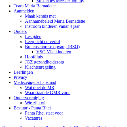
Muziekles Meester Johnny
Team Maria Bernadette
Aanmelden
Maak kennis met
Aannamebeleid Maria Bernadette
Instroom kinderen vanaf 4 jaar
Ouders
Lestijden
Leerplicht en verlof
Buitenschoolse opvang (BSO)
VSO Vlietkinderen
Hoofdluis
JGZ gezondheidszorg
Klachtenregeling
Leerlingen
Privacy
Medezeggenschapsraad
Wat doet de MR
Waar staat de GMR voor
Oudervereniging
Wie zijn wij
Bestuur - Panta Rhei
Panta Rhei staat voor
Vacatures