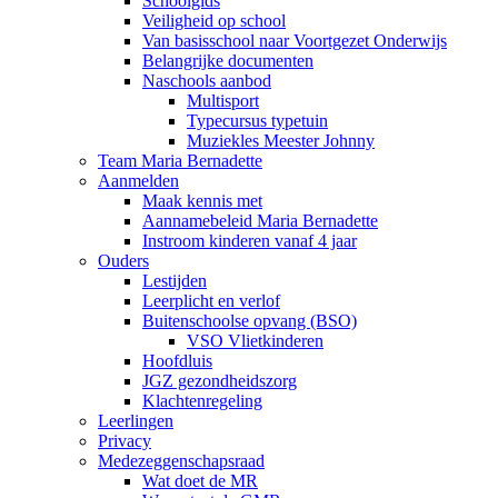
Schoolgids
Veiligheid op school
Van basisschool naar Voortgezet Onderwijs
Belangrijke documenten
Naschools aanbod
Multisport
Typecursus typetuin
Muziekles Meester Johnny
Team Maria Bernadette
Aanmelden
Maak kennis met
Aannamebeleid Maria Bernadette
Instroom kinderen vanaf 4 jaar
Ouders
Lestijden
Leerplicht en verlof
Buitenschoolse opvang (BSO)
VSO Vlietkinderen
Hoofdluis
JGZ gezondheidszorg
Klachtenregeling
Leerlingen
Privacy
Medezeggenschapsraad
Wat doet de MR