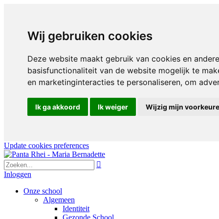
Wij gebruiken cookies
Deze website maakt gebruik van cookies en andere
basisfunctionaliteit van de website mogelijk te mak
en marketinginteracties te personaliseren
,
om advert
Ik ga akkoord
Ik weiger
Wijzig mijn voorkeur
Update cookies preferences

Inloggen
Onze school
Algemeen
Identiteit
Gezonde School