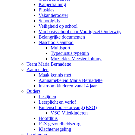
Kanjertraining
Plusklas
Vakantierooster
Schoolgids
Veiligheid op school
Van basisschool naar Voortgezet Onderwijs
Belangrijke documenten
Naschools aanbod
Multisport
Typecursus typetuin
Muziekles Meester Johnny
Team Maria Bernadette
Aanmelden
Maak kennis met
Aannamebeleid Maria Bernadette
Instroom kinderen vanaf 4 jaar
Ouders
Lestijden
Leerplicht en verlof
Buitenschoolse opvang (BSO)
VSO Vlietkinderen
Hoofdluis
JGZ gezondheidszorg
Klachtenregeling
Leerlingen