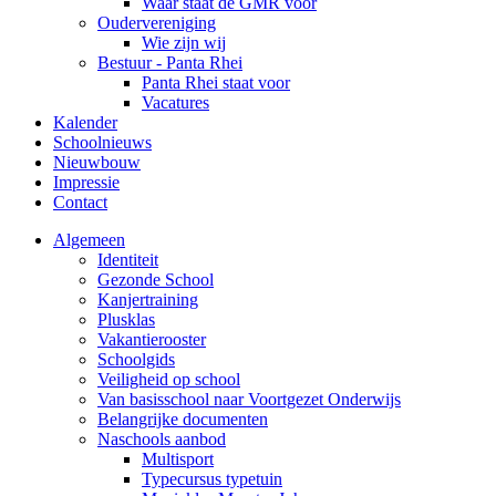
Waar staat de GMR voor
Oudervereniging
Wie zijn wij
Bestuur - Panta Rhei
Panta Rhei staat voor
Vacatures
Kalender
Schoolnieuws
Nieuwbouw
Impressie
Contact
Algemeen
Identiteit
Gezonde School
Kanjertraining
Plusklas
Vakantierooster
Schoolgids
Veiligheid op school
Van basisschool naar Voortgezet Onderwijs
Belangrijke documenten
Naschools aanbod
Multisport
Typecursus typetuin