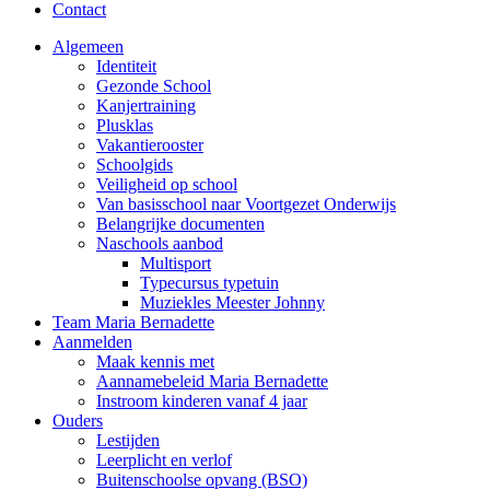
Contact
Algemeen
Identiteit
Gezonde School
Kanjertraining
Plusklas
Vakantierooster
Schoolgids
Veiligheid op school
Van basisschool naar Voortgezet Onderwijs
Belangrijke documenten
Naschools aanbod
Multisport
Typecursus typetuin
Muziekles Meester Johnny
Team Maria Bernadette
Aanmelden
Maak kennis met
Aannamebeleid Maria Bernadette
Instroom kinderen vanaf 4 jaar
Ouders
Lestijden
Leerplicht en verlof
Buitenschoolse opvang (BSO)