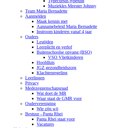
Typecursus typetuin
Muziekles Meester Johnny
Team Maria Bernadette
Aanmelden
Maak kennis met
Aannamebeleid Maria Bernadette
Instroom kinderen vanaf 4 jaar
Ouders
Lestijden
Leerplicht en verlof
Buitenschoolse opvang (BSO)
VSO Vlietkinderen
Hoofdluis
JGZ gezondheidszorg
Klachtenregeling
Leerlingen
Privacy
Medezeggenschapsraad
Wat doet de MR
Waar staat de GMR voor
Oudervereniging
Wie zijn wij
Bestuur - Panta Rhei
Panta Rhei staat voor
Vacatures