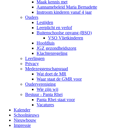
Maak kennis met
Aannamebeleid Maria Bernadette
Instroom kinderen vanaf 4 jaar
Ouders
Lestijden
Leerplicht en verlof
Buitenschoolse opvang (BSO)
VSO Vlietkinderen
Hoofdluis
JGZ gezondheidszorg
Klachtenregeling
Leerlingen
Privacy
Medezeggenschapsraad
Wat doet de MR
Waar staat de GMR voor
Oudervereniging
Wie zijn wij
Bestuur - Panta Rhei
Panta Rhei staat voor
Vacatures
Kalender
Schoolnieuws
Nieuwbouw
Impressie