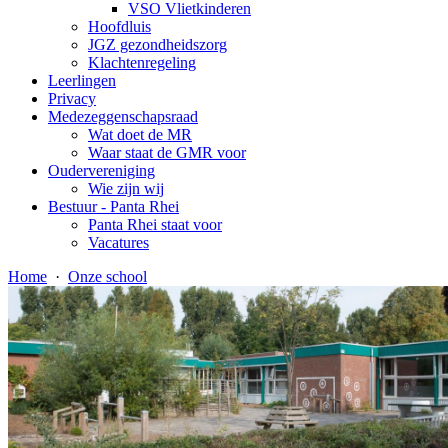
VSO Vlietkinderen
Hoofdluis
JGZ gezondheidszorg
Klachtenregeling
Leerlingen
Privacy
Medezeggenschapsraad
Wat doet de MR
Waar staat de GMR voor
Oudervereniging
Wie zijn wij
Bestuur - Panta Rhei
Panta Rhei staat voor
Vacatures
Home
·
Onze school