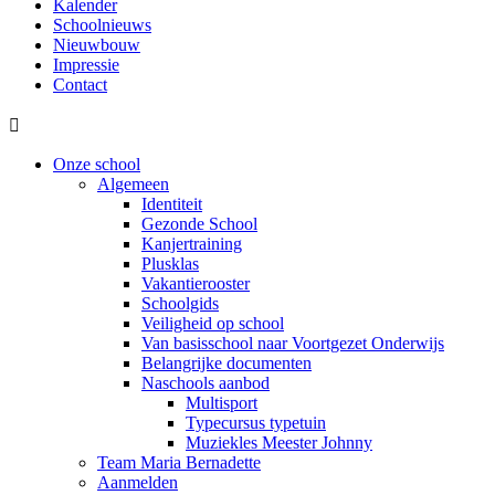
Kalender
Schoolnieuws
Nieuwbouw
Impressie
Contact

Onze school
Algemeen
Identiteit
Gezonde School
Kanjertraining
Plusklas
Vakantierooster
Schoolgids
Veiligheid op school
Van basisschool naar Voortgezet Onderwijs
Belangrijke documenten
Naschools aanbod
Multisport
Typecursus typetuin
Muziekles Meester Johnny
Team Maria Bernadette
Aanmelden