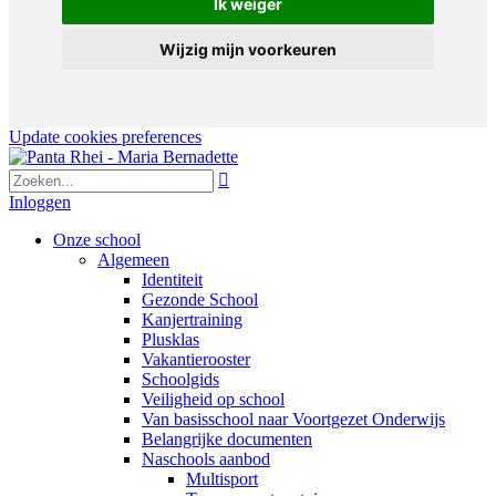
Ik weiger
Wijzig mijn voorkeuren
Update cookies preferences

Inloggen
Onze school
Algemeen
Identiteit
Gezonde School
Kanjertraining
Plusklas
Vakantierooster
Schoolgids
Veiligheid op school
Van basisschool naar Voortgezet Onderwijs
Belangrijke documenten
Naschools aanbod
Multisport