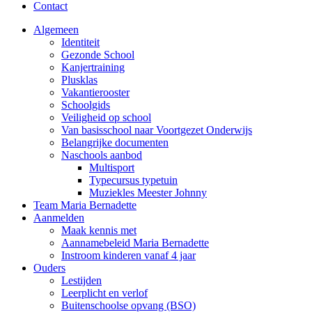
Contact
Algemeen
Identiteit
Gezonde School
Kanjertraining
Plusklas
Vakantierooster
Schoolgids
Veiligheid op school
Van basisschool naar Voortgezet Onderwijs
Belangrijke documenten
Naschools aanbod
Multisport
Typecursus typetuin
Muziekles Meester Johnny
Team Maria Bernadette
Aanmelden
Maak kennis met
Aannamebeleid Maria Bernadette
Instroom kinderen vanaf 4 jaar
Ouders
Lestijden
Leerplicht en verlof
Buitenschoolse opvang (BSO)