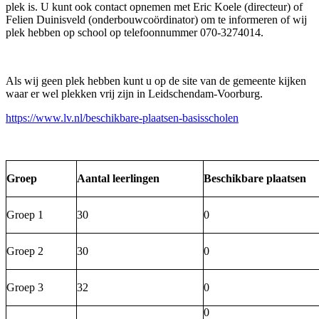
plek is. U kunt ook contact opnemen met Eric Koele (directeur) of
Felien Duinisveld (onderbouwcoördinator) om te informeren of wij
plek hebben op school op telefoonnummer 070-3274014.
Als wij geen plek hebben kunt u op de site van de gemeente kijken
waar er wel plekken vrij zijn in Leidschendam-Voorburg.
https://www.lv.nl/beschikbare-plaatsen-basisscholen
Groep
Aantal leerlingen
Beschikbare plaatsen
Groep 1
30
0
Groep 2
30
0
Groep 3
32
0
0