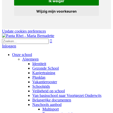
Ik weiger
Wijzig mijn voorkeuren
Update cookies preferences

Inloggen
Onze school
Algemeen
Identiteit
Gezonde School
Kanjertraining
Plusklas
Vakantierooster
Schoolgids
Veiligheid op school
Van basisschool naar Voortgezet Onderwijs
Belangrijke documenten
Naschools aanbod
Multisport