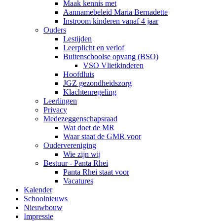
Maak kennis met
Aannamebeleid Maria Bernadette
Instroom kinderen vanaf 4 jaar
Ouders
Lestijden
Leerplicht en verlof
Buitenschoolse opvang (BSO)
VSO Vlietkinderen
Hoofdluis
JGZ gezondheidszorg
Klachtenregeling
Leerlingen
Privacy
Medezeggenschapsraad
Wat doet de MR
Waar staat de GMR voor
Oudervereniging
Wie zijn wij
Bestuur - Panta Rhei
Panta Rhei staat voor
Vacatures
Kalender
Schoolnieuws
Nieuwbouw
Impressie