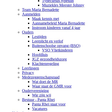
Typecursus typetuin
Muziekles Meester Johnny
Team Maria Bernadette
Aanmelden
Maak kennis met
Aannamebeleid Maria Bernadette
Instroom kinderen vanaf 4 jaar
Ouders
Lestijden
Leerplicht en verlof
Buitenschoolse opvang (BSO)
VSO Vlietkinderen
Hoofdluis
JGZ gezondheidszorg
Klachtenregeling
Leerlingen
Privacy
Medezeggenschapsraad
Wat doet de MR
Waar staat de GMR voor
Oudervereniging
Wie zijn wij
Bestuur - Panta Rhei
Panta Rhei staat voor
Vacatures