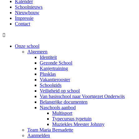
Kalender
Schoolnieuws
Nieuwbouw
Impressie
Contact

Onze school
Algemeen
Identiteit
Gezonde School
Kanjertraining
Plusklas
Vakantierooster
Schoolgids
Veiligheid op school
Van basisschool naar Voortgezet Onderwijs
Belangrijke documenten
Naschools aanbod
Multisport
Typecursus typetuin
Muziekles Meester Johnny
Team Maria Bernadette
Aanmelden