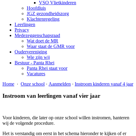
VSO Vlietkinderen
Hoofdluis
JGZ gezondheidszorg
Klachtenregeling
Leerlingen
Privacy
Medezeggenschapsraad
Wat doet de MR
Waar staat de GMR voor
Oudervereniging
Wie zijn wij
Bestuur - Panta Rhei
Panta Rhei staat voor
Vacatures
Home
·
Onze school
·
Aanmelden
·
Instroom kinderen vanaf 4 jaar
Instroom van leerlingen vanaf vier jaar
Voor kinderen, die later op onze school willen instromen, hanteren
wij de volgende procedure.
Het is verstandig om eerst in het schema hieronder te kijken of er