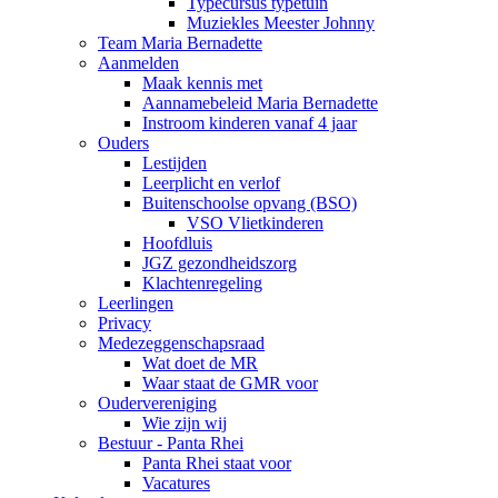
Typecursus typetuin
Muziekles Meester Johnny
Team Maria Bernadette
Aanmelden
Maak kennis met
Aannamebeleid Maria Bernadette
Instroom kinderen vanaf 4 jaar
Ouders
Lestijden
Leerplicht en verlof
Buitenschoolse opvang (BSO)
VSO Vlietkinderen
Hoofdluis
JGZ gezondheidszorg
Klachtenregeling
Leerlingen
Privacy
Medezeggenschapsraad
Wat doet de MR
Waar staat de GMR voor
Oudervereniging
Wie zijn wij
Bestuur - Panta Rhei
Panta Rhei staat voor
Vacatures