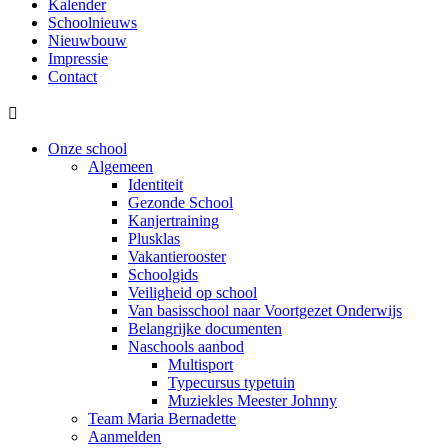
Kalender
Schoolnieuws
Nieuwbouw
Impressie
Contact

Onze school
Algemeen
Identiteit
Gezonde School
Kanjertraining
Plusklas
Vakantierooster
Schoolgids
Veiligheid op school
Van basisschool naar Voortgezet Onderwijs
Belangrijke documenten
Naschools aanbod
Multisport
Typecursus typetuin
Muziekles Meester Johnny
Team Maria Bernadette
Aanmelden