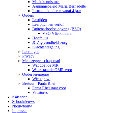
Maak kennis met
Aannamebeleid Maria Bernadette
Instroom kinderen vanaf 4 jaar
Ouders
Lestijden
Leerplicht en verlof
Buitenschoolse opvang (BSO)
VSO Vlietkinderen
Hoofdluis
JGZ gezondheidszorg
Klachtenregeling
Leerlingen
Privacy
Medezeggenschapsraad
Wat doet de MR
Waar staat de GMR voor
Oudervereniging
Wie zijn wij
Bestuur - Panta Rhei
Panta Rhei staat voor
Vacatures
Kalender
Schoolnieuws
Nieuwbouw
Impressie