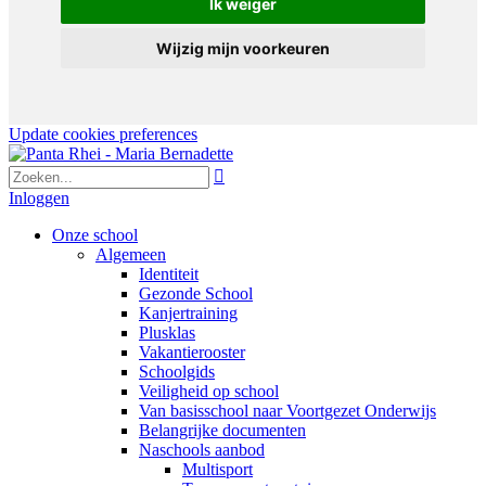
Ik weiger
Wijzig mijn voorkeuren
Update cookies preferences

Inloggen
Onze school
Algemeen
Identiteit
Gezonde School
Kanjertraining
Plusklas
Vakantierooster
Schoolgids
Veiligheid op school
Van basisschool naar Voortgezet Onderwijs
Belangrijke documenten
Naschools aanbod
Multisport