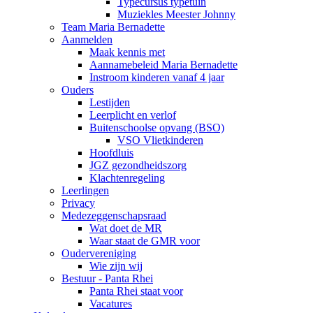
Typecursus typetuin
Muziekles Meester Johnny
Team Maria Bernadette
Aanmelden
Maak kennis met
Aannamebeleid Maria Bernadette
Instroom kinderen vanaf 4 jaar
Ouders
Lestijden
Leerplicht en verlof
Buitenschoolse opvang (BSO)
VSO Vlietkinderen
Hoofdluis
JGZ gezondheidszorg
Klachtenregeling
Leerlingen
Privacy
Medezeggenschapsraad
Wat doet de MR
Waar staat de GMR voor
Oudervereniging
Wie zijn wij
Bestuur - Panta Rhei
Panta Rhei staat voor
Vacatures