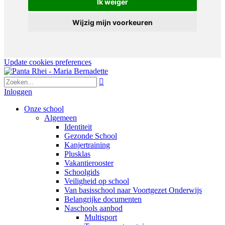
Ik weiger
Wijzig mijn voorkeuren
Update cookies preferences

Inloggen
Onze school
Algemeen
Identiteit
Gezonde School
Kanjertraining
Plusklas
Vakantierooster
Schoolgids
Veiligheid op school
Van basisschool naar Voortgezet Onderwijs
Belangrijke documenten
Naschools aanbod
Multisport