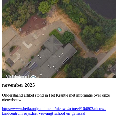
november 2025
Onderstaand artikel stond in Het Krantje met informatie over onze
nieuwbouw:
https://www.hetkrantje-online.nl/nieuws/actueel/164803/nieuw-
kindcentrum-ruysdael-vervangt-school-en-gymzaal