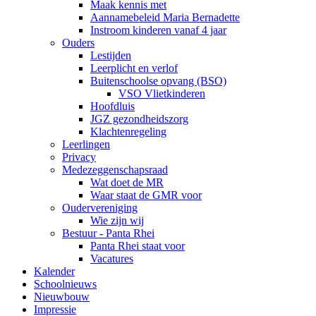
Maak kennis met
Aannamebeleid Maria Bernadette
Instroom kinderen vanaf 4 jaar
Ouders
Lestijden
Leerplicht en verlof
Buitenschoolse opvang (BSO)
VSO Vlietkinderen
Hoofdluis
JGZ gezondheidszorg
Klachtenregeling
Leerlingen
Privacy
Medezeggenschapsraad
Wat doet de MR
Waar staat de GMR voor
Oudervereniging
Wie zijn wij
Bestuur - Panta Rhei
Panta Rhei staat voor
Vacatures
Kalender
Schoolnieuws
Nieuwbouw
Impressie