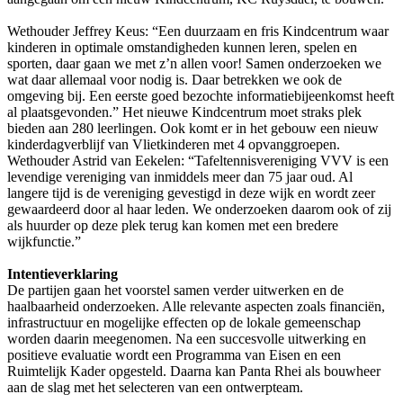
Wethouder Jeffrey Keus: “Een duurzaam en fris Kindcentrum waar
kinderen in optimale omstandigheden kunnen leren, spelen en
sporten, daar gaan we met z’n allen voor! Samen onderzoeken we
wat daar allemaal voor nodig is. Daar betrekken we ook de
omgeving bij. Een eerste goed bezochte informatiebijeenkomst heeft
al plaatsgevonden.” Het nieuwe Kindcentrum moet straks plek
bieden aan 280 leerlingen. Ook komt er in het gebouw een nieuw
kinderdagverblijf van Vlietkinderen met 4 opvanggroepen.
Wethouder Astrid van Eekelen: “Tafeltennisvereniging VVV is een
levendige vereniging van inmiddels meer dan 75 jaar oud. Al
langere tijd is de vereniging gevestigd in deze wijk en wordt zeer
gewaardeerd door al haar leden. We onderzoeken daarom ook of zij
als huurder op deze plek terug kan komen met een bredere
wijkfunctie.”
Intentieverklaring
De partijen gaan het voorstel samen verder uitwerken en de
haalbaarheid onderzoeken. Alle relevante aspecten zoals financiën,
infrastructuur en mogelijke effecten op de lokale gemeenschap
worden daarin meegenomen. Na een succesvolle uitwerking en
positieve evaluatie wordt een Programma van Eisen en een
Ruimtelijk Kader opgesteld. Daarna kan Panta Rhei als bouwheer
aan de slag met het selecteren van een ontwerpteam.