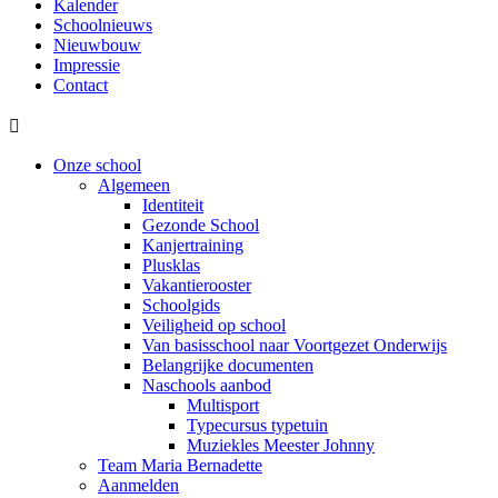
Kalender
Schoolnieuws
Nieuwbouw
Impressie
Contact

Onze school
Algemeen
Identiteit
Gezonde School
Kanjertraining
Plusklas
Vakantierooster
Schoolgids
Veiligheid op school
Van basisschool naar Voortgezet Onderwijs
Belangrijke documenten
Naschools aanbod
Multisport
Typecursus typetuin
Muziekles Meester Johnny
Team Maria Bernadette
Aanmelden