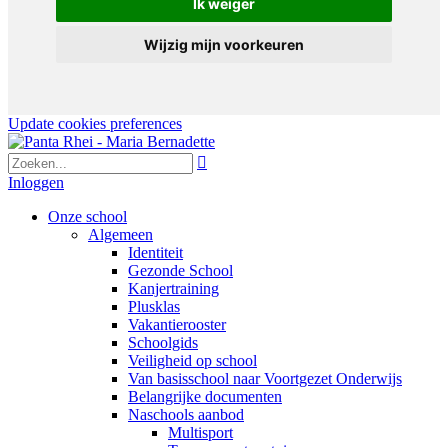
Ik weiger
Wijzig mijn voorkeuren
Update cookies preferences

Inloggen
Onze school
Algemeen
Identiteit
Gezonde School
Kanjertraining
Plusklas
Vakantierooster
Schoolgids
Veiligheid op school
Van basisschool naar Voortgezet Onderwijs
Belangrijke documenten
Naschools aanbod
Multisport