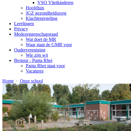
VSO Vlietkinderen
Hoofdluis
JGZ gezondheidszorg
Klachtenregeling
Leerlingen
Privacy
Medezeggenschapsraad
Wat doet de MR
Waar staat de GMR voor
Oudervereniging
Wie zijn wij
Bestuur - Panta Rhei
Panta Rhei staat voor
Vacatures
Home
·
Onze school