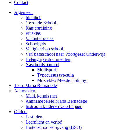
Contact
Algemeen
Identiteit
Gezonde School
Kanjertraining
Plusklas
Vakantierooster
Schoolgids
Veiligheid op school
Van basisschool naar Voortgezet Onderwijs
Belangrijke documenten
Naschools aanbod
Multisport
Typecursus typetuin
Muziekles Meester Johnny
Team Maria Bernadette
Aanmelden
Maak kennis met
Aannamebeleid Maria Bernadette
Instroom kinderen vanaf 4 jaar
Ouders
Lestijden
Leerplicht en verlof
Buitenschoolse opvang (BSO)