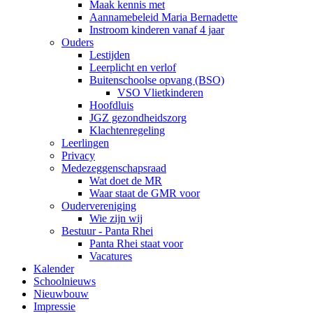
Maak kennis met
Aannamebeleid Maria Bernadette
Instroom kinderen vanaf 4 jaar
Ouders
Lestijden
Leerplicht en verlof
Buitenschoolse opvang (BSO)
VSO Vlietkinderen
Hoofdluis
JGZ gezondheidszorg
Klachtenregeling
Leerlingen
Privacy
Medezeggenschapsraad
Wat doet de MR
Waar staat de GMR voor
Oudervereniging
Wie zijn wij
Bestuur - Panta Rhei
Panta Rhei staat voor
Vacatures
Kalender
Schoolnieuws
Nieuwbouw
Impressie