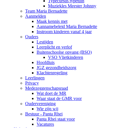
Typecursus typetuin
Muziekles Meester Johnny
Team Maria Bernadette
Aanmelden
Maak kennis met
Aannamebeleid Maria Bernadette
Instroom kinderen vanaf 4 jaar
Ouders
Lestijden
Leerplicht en verlof
Buitenschoolse opvang (BSO)
VSO Vlietkinderen
Hoofdluis
JGZ gezondheidszorg
Klachtenregeling
Leerlingen
Privacy
Medezeggenschapsraad
Wat doet de MR
Waar staat de GMR voor
Oudervereniging
Wie zijn wij
Bestuur - Panta Rhei
Panta Rhei staat voor
Vacatures