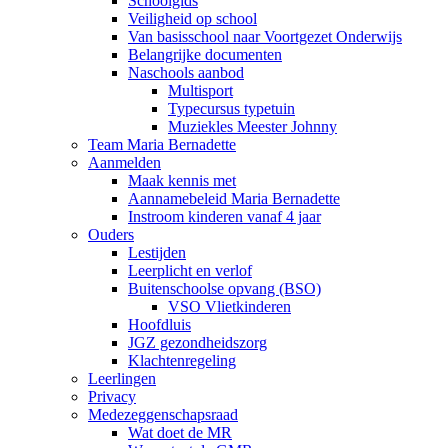
Schoolgids
Veiligheid op school
Van basisschool naar Voortgezet Onderwijs
Belangrijke documenten
Naschools aanbod
Multisport
Typecursus typetuin
Muziekles Meester Johnny
Team Maria Bernadette
Aanmelden
Maak kennis met
Aannamebeleid Maria Bernadette
Instroom kinderen vanaf 4 jaar
Ouders
Lestijden
Leerplicht en verlof
Buitenschoolse opvang (BSO)
VSO Vlietkinderen
Hoofdluis
JGZ gezondheidszorg
Klachtenregeling
Leerlingen
Privacy
Medezeggenschapsraad
Wat doet de MR