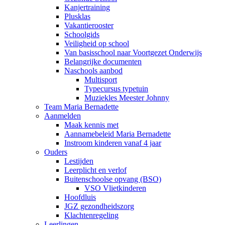
Kanjertraining
Plusklas
Vakantierooster
Schoolgids
Veiligheid op school
Van basisschool naar Voortgezet Onderwijs
Belangrijke documenten
Naschools aanbod
Multisport
Typecursus typetuin
Muziekles Meester Johnny
Team Maria Bernadette
Aanmelden
Maak kennis met
Aannamebeleid Maria Bernadette
Instroom kinderen vanaf 4 jaar
Ouders
Lestijden
Leerplicht en verlof
Buitenschoolse opvang (BSO)
VSO Vlietkinderen
Hoofdluis
JGZ gezondheidszorg
Klachtenregeling
Leerlingen