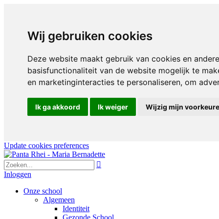
Wij gebruiken cookies
Deze website maakt gebruik van cookies en andere
basisfunctionaliteit van de website mogelijk te mak
en marketinginteracties te personaliseren
,
om advert
Ik ga akkoord
Ik weiger
Wijzig mijn voorkeur
Update cookies preferences

Inloggen
Onze school
Algemeen
Identiteit
Gezonde School