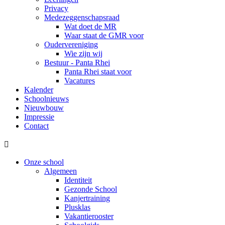
Privacy
Medezeggenschapsraad
Wat doet de MR
Waar staat de GMR voor
Oudervereniging
Wie zijn wij
Bestuur - Panta Rhei
Panta Rhei staat voor
Vacatures
Kalender
Schoolnieuws
Nieuwbouw
Impressie
Contact

Onze school
Algemeen
Identiteit
Gezonde School
Kanjertraining
Plusklas
Vakantierooster