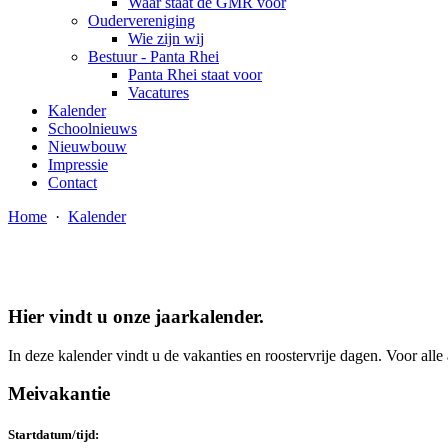
Waar staat de GMR voor
Oudervereniging
Wie zijn wij
Bestuur - Panta Rhei
Panta Rhei staat voor
Vacatures
Kalender
Schoolnieuws
Nieuwbouw
Impressie
Contact
Home
·
Kalender
Hier vindt u onze jaarkalender.
In deze kalender vindt u de vakanties en roostervrije dagen. Voor alle
Meivakantie
Startdatum/tijd: