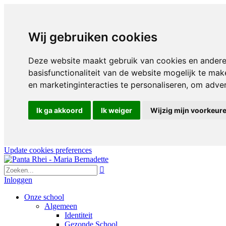
Wij gebruiken cookies
Deze website maakt gebruik van cookies en andere
basisfunctionaliteit van de website mogelijk te mak
en marketinginteracties te personaliseren
,
om advert
Ik ga akkoord
Ik weiger
Wijzig mijn voorkeur
Update cookies preferences

Inloggen
Onze school
Algemeen
Identiteit
Gezonde School