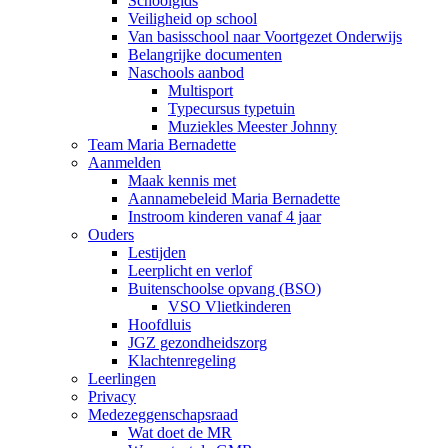
Schoolgids
Veiligheid op school
Van basisschool naar Voortgezet Onderwijs
Belangrijke documenten
Naschools aanbod
Multisport
Typecursus typetuin
Muziekles Meester Johnny
Team Maria Bernadette
Aanmelden
Maak kennis met
Aannamebeleid Maria Bernadette
Instroom kinderen vanaf 4 jaar
Ouders
Lestijden
Leerplicht en verlof
Buitenschoolse opvang (BSO)
VSO Vlietkinderen
Hoofdluis
JGZ gezondheidszorg
Klachtenregeling
Leerlingen
Privacy
Medezeggenschapsraad
Wat doet de MR