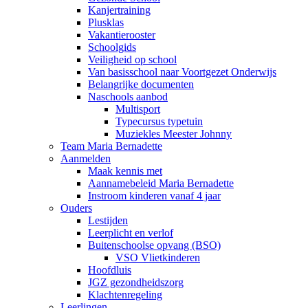
Kanjertraining
Plusklas
Vakantierooster
Schoolgids
Veiligheid op school
Van basisschool naar Voortgezet Onderwijs
Belangrijke documenten
Naschools aanbod
Multisport
Typecursus typetuin
Muziekles Meester Johnny
Team Maria Bernadette
Aanmelden
Maak kennis met
Aannamebeleid Maria Bernadette
Instroom kinderen vanaf 4 jaar
Ouders
Lestijden
Leerplicht en verlof
Buitenschoolse opvang (BSO)
VSO Vlietkinderen
Hoofdluis
JGZ gezondheidszorg
Klachtenregeling
Leerlingen