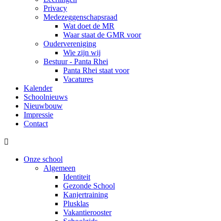
Privacy
Medezeggenschapsraad
Wat doet de MR
Waar staat de GMR voor
Oudervereniging
Wie zijn wij
Bestuur - Panta Rhei
Panta Rhei staat voor
Vacatures
Kalender
Schoolnieuws
Nieuwbouw
Impressie
Contact

Onze school
Algemeen
Identiteit
Gezonde School
Kanjertraining
Plusklas
Vakantierooster